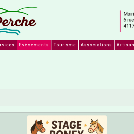
Mairi
6 rue
4117
rvices
Evènements
Tourisme
Associations
Artisa