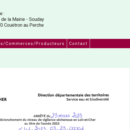
e :
 de la Mairie - Souday
0 Couëtron au Perche
ns/Commerces/Producteurs
Contact