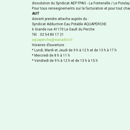
dissolution du Syndicat AEP FPAO - La Fontenelle / Le Poislay
Pour tous renseignements sur la facturation et pour tout ch
AVIT
doivent prendre attache auprès du :
Syndicat Adduction Eau Potable AQUAPERCHE
6 Grande rue 41170 Le Gault du Perche
Tél. : 02 54 80 17 21
aquaperche@wanadoo.fr
Horaires d’ouverture :
* Lundi, Mardi et Jeudi de 9 h à 12 h et de 13 h à 17 h
* Mercredi de 8 h à 11 h
* Vendredi de 9 h à 12 h et de 13 h à 15 h