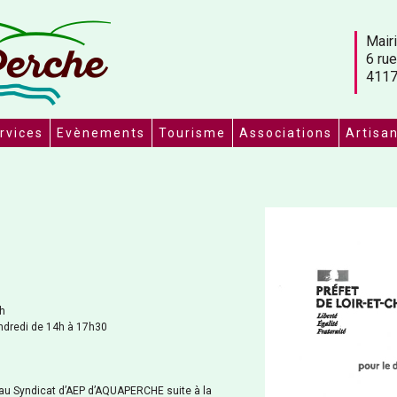
Mairi
6 rue
4117
rvices
Evènements
Tourisme
Associations
Artisa
2h
endredi de 14h à 17h30
au Syndicat d’AEP d’AQUAPERCHE suite à la